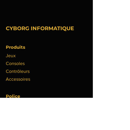
Quantité
72 feuilles
Type de revue/livre d’activités
Coloriage/peinture
CYBORG INFORMATIQUE
Produits
Jeux
Consoles
Contrôleurs
Accessoires
Police
Politique de livraison
Politique de remboursement
Politique de confidentialité
Politique de cookies