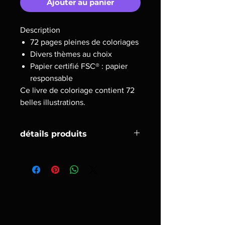
Ajouter au panier
Description
72 pages pleines de coloriages
Divers thèmes au choix
Papier certifié FSC® : papier
responsable
Ce livre de coloriage contient 72
belles illustrations.
détails produits
Description précise
Couverture
Couverture souple
Format de papier
A4
Nombre de pages
72