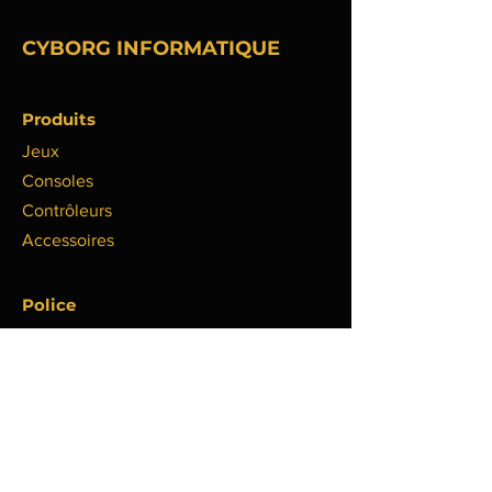
CYBORG INFORMATIQUE
Produits
Jeux
Consoles
Contrôleurs
Accessoires
Police
Politique de livraison
Politique de remboursement
Politique de confidentialité
Politique de cookies
Mentions légales
FAQ