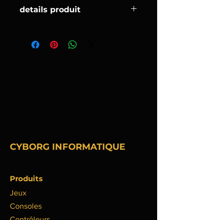
details produit
Description précise
Couleur
Noir,Bleu,Rose,Rouge
Format de papier
A4
Insertion du papier
Ligné
Nombre de pages
72
CYBORG INFORMATIQUE
Produits
Jeux
Consoles
Contrôleurs