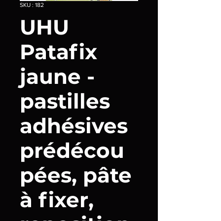
SKU : 182
UHU
Patafix
jaune -
pastilles
adhésives
prédécou
pées, pâte
à fixer,