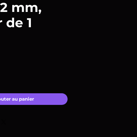
,2 mm,
r de 1
outer au panier