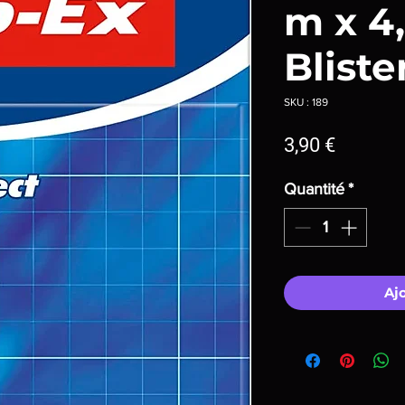
m x 4
Bliste
SKU : 189
Prix
3,90 €
Quantité
*
Aj