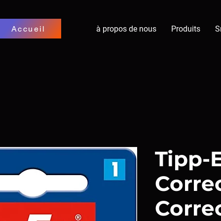
QUE
Accueil
à propos de nous
Produits
S
Tipp-
Corre
Correc